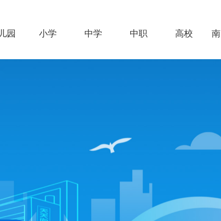
儿园
小学
中学
中职
高校
南