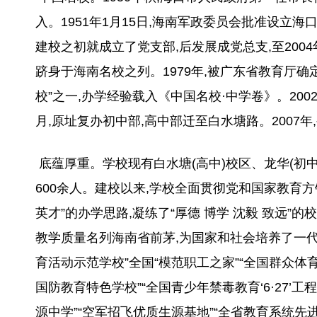
入。1951年1月15日,海南军政委员会批准设立海
建校之初就成立了党支部,后发展成党总支,至2004
跻身于海南名校之列。1979年,被广东省教育厅确
校”之一,办学经验载入《中国名校·中学卷》。200
月,原址复办初中部,高中部迁至白水塘路。2007年
底蕴厚重。学校现有白水塘(高中)校区、龙华(初中)
600余人。建校以来,学校全面贯彻党和国家教育方针
英才”的办学思路,凝练了“厚德 博学 沈毅 致远”的校
教学质量名列海南省前茅,为国家和社会培养了一代
育活动示范学校”全国“模范职工之家”“全国群众体
国防教育特色学校”“全国青少年禁毒教育‘6·27’
源中学”“空军招飞优质生源基地”“全省教育系统先进