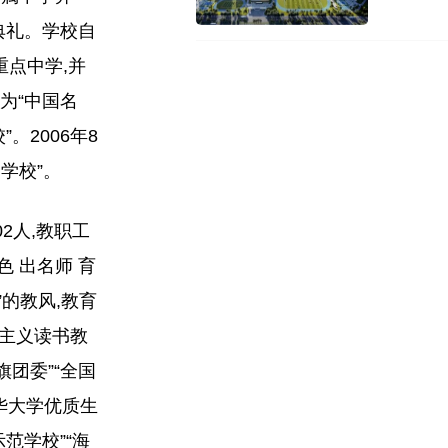
校典礼。学校自
重点中学,并
为“中国名
。2006年8
学校”。
2人,教职工
色 出名师 育
”的教风,教育
国主义读书教
旗团委”“全国
清华大学优质生
范学校”“海