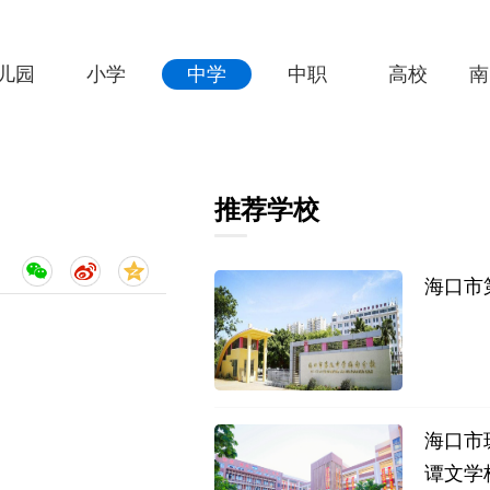
儿园
小学
中学
中职
高校
南
推荐学校
：
海口市
海口市
谭文学