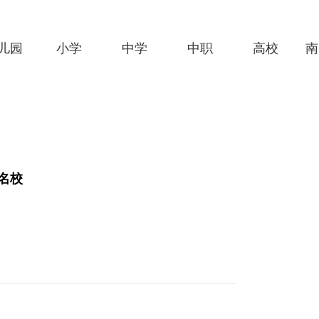
儿园
小学
中学
中职
高校
南
名校